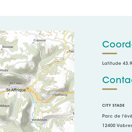
Coord
Latitude 43.
Contac
CITY STADE
Parc de l'év
12400 Vabre