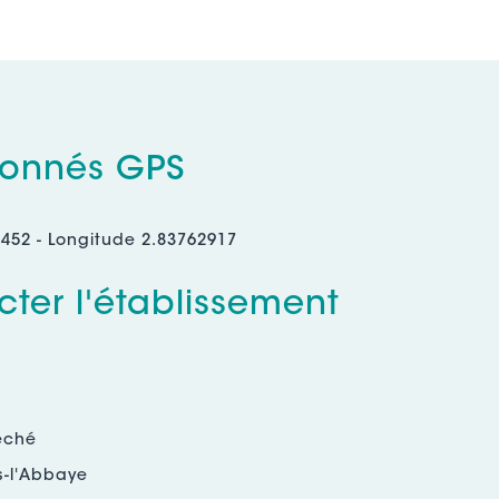
onnés GPS
9452 - Longitude 2.83762917
ter l'établissement
èché
s-l'Abbaye