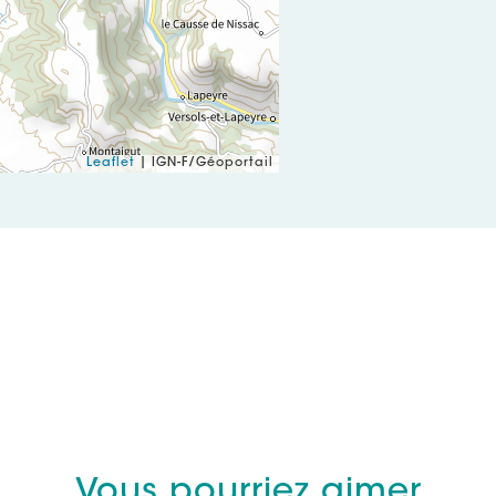
Leaflet
| IGN-F/Géoportail
Vous pourriez aimer