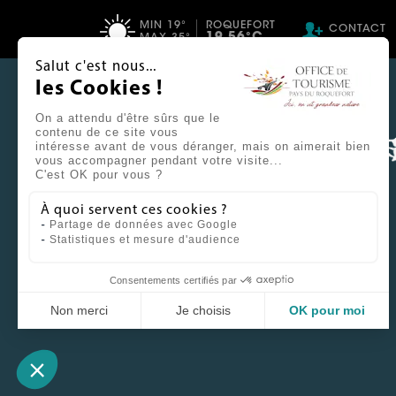
MIN 19°
ROQUEFORT
CONTACT
19.56°C
MAX 35°
Salut c'est nous...
AIE, IL PLEUT
les Cookies !
SE RAFRAÎCHIR
On a attendu d'être sûrs que le
contenu de ce site vous
TÉLÉTRAVAIL
intéresse avant de vous déranger, mais on aimerait bien
NOS SUGGESTIONS
vous accompagner pendant votre visite...
C'est OK pour vous ?
QUI SOMMES‑NOUS
PAROLES D'AMBASSADEURS
À quoi servent ces cookies ?
Partage de données avec Google
Statistiques et mesure d'audience
Consentements certifiés par
Non merci
Je choisis
OK pour moi
Plateforme de Gestion du Consentement : Personnalis
Axeptio consent
Notre plateforme vous permet d'adapter et de gérer v