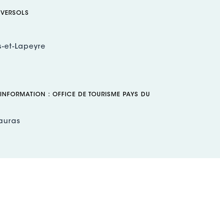
 VERSOLS
s-et-Lapeyre
 INFORMATION : OFFICE DE TOURISME PAYS DU
auras
ort-sur-Soulzon
+33(0) 5 65 58 56 00
@roquefort-tourisme.fr
L) :
http://www.roquefort-tourisme.fr/fr
ok (URL) :
.facebook.com/Roqueforttourisme/
ux sociaux (URL) :
.instagram.com/roqueforttourisme/