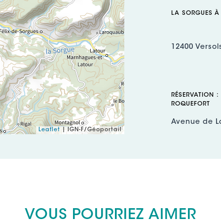
LA SORGUES À
12400 Versol
RÉSERVATION :
ROQUEFORT
Avenue de L
Leaflet
| IGN-F/Géoportail
12250 Roquef
Téléphone :
Mél :
contact
Site web (UR
Page Facebo
https://www
Autres résea
VOUS POURRIEZ AIMER
https://www