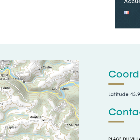
Accue
.
Coord
Latitude 43.
Contac
PLACE DU VILL