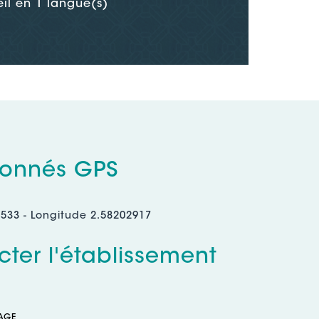
il en 1 langue(s)
onnés GPS
9533 - Longitude 2.58202917
ter l'établissement
AGE