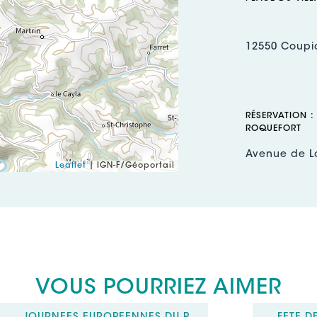
12550 Coupi
RÉSERVATION :
ROQUEFORT
Avenue de L
Leaflet
| IGN-F/Géoportail
12250 Roquef
Téléphone :
Mél :
contact
Site web (UR
Page Facebo
https://www
Autres résea
VOUS POURRIEZ AIMER
https://www