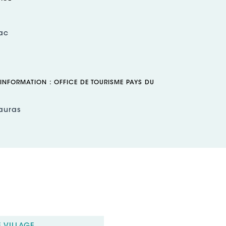
ac
 INFORMATION : OFFICE DE TOURISME PAYS DU
auras
ort-sur-Soulzon
+33(0) 5 65 58 56 00
@roquefort-tourisme.fr
L) :
http://www.roquefort-tourisme.fr/fr
ok (URL) :
.facebook.com/Roqueforttourisme/
ux sociaux (URL) :
.instagram.com/roqueforttourisme/