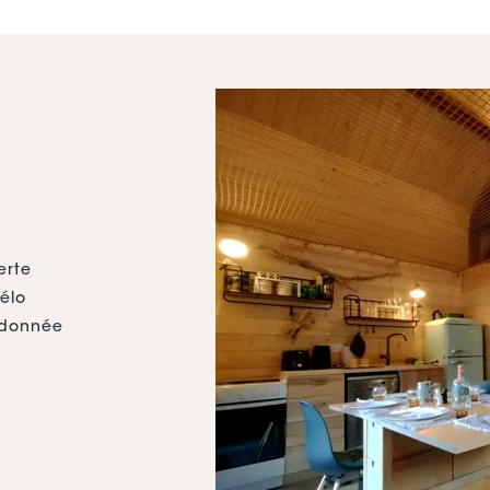
erte
élo
ndonnée