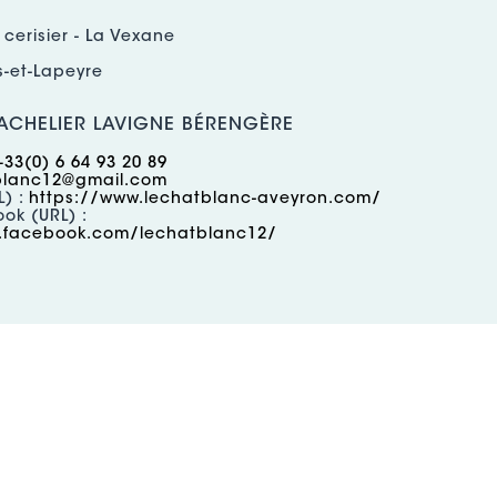
 cerisier - La Vexane
s-et-Lapeyre
CHELIER LAVIGNE BÉRENGÈRE
+33(0) 6 64 93 20 89
blanc12@gmail.com
L) :
https://www.lechatblanc-aveyron.com/
ok (URL) :
.facebook.com/lechatblanc12/
L'ECO LIBRI
 cerisier - La Vexane
s-et-Lapeyre
CHELIER LAVIGNE BÉRENGÈRE
+33(0) 6 64 93 20 89
blanc12@gmail.com