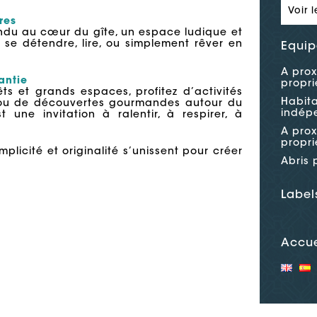
Voir l
res
endu au cœur du gîte, un espace ludique et
r se détendre, lire, ou simplement rêver en
Equip
A prox
antie
propri
rêts et grands espaces, profitez d’activités
Habita
 ou de découvertes gourmandes autour du
indép
t une invitation à ralentir, à respirer, à
A prox
propri
implicité et originalité s’unissent pour créer
Abris 
Label
Accue