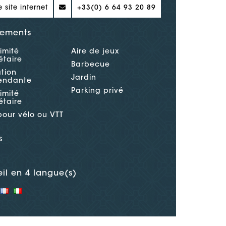
e site internet
+33(0) 6 64 93 20 89
ements
imité
Aire de jeux
étaire
Barbecue
tion
Jardin
endante
Parking privé
imité
étaire
pour vélo ou VTT
s
il en 4 langue(s)