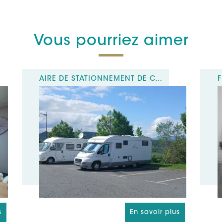
Site web (UR
Page Facebo
https://www
Autres résea
https://www
Vous pourriez aimer
numberOfBab
AIRE DE STATIONNEMENT DE CAMPING-CARS MUNICIPALE
s
En savoir plus