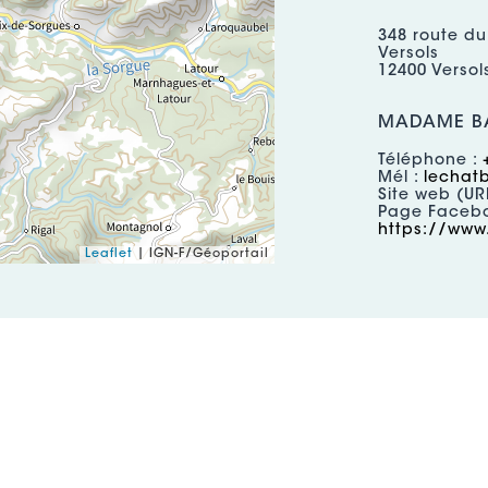
348 route du
Versols
12400 Versol
MADAME BA
Téléphone :
Mél :
lechat
Site web (UR
Page Facebo
https://www
Leaflet
| IGN-F/Géoportail
RÉSERVATION : 
348 route du
Versols
12400 Versol
MADAME BA
Téléphone :
Mél :
lechat