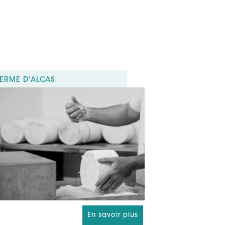
L) :
https://www.lechatblanc-aveyron.com/
ok (URL) :
.facebook.com/lechatblanc12/
ux sociaux (URL) :
.greengo.voyage/hote/le-chat-blanc?
ies=0&numberOfChildren=0&numberOfAdults=2&numberO
FERME D'ALCAS
En savoir plus