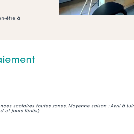
en-être à
paiement
imum) : 6
ces scolaires toutes zones. Moyenne saison : Avril à ju
d et jours fériés)