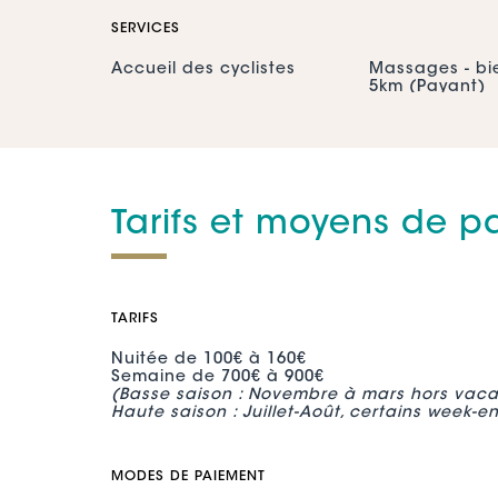
SERVICES
Accueil des cyclistes
Massages - bi
5km (Payant)
Nombre de personne
Tarifs et moyens de 
CAPACITÉ GLOBALE :
Personne : 6
Personne (max
TARIFS
Nuitée de 100€ à 160€
Semaine de 700€ à 900€
(Basse saison : Novembre à mars hors vacan
Haute saison : Juillet-Août, certains week-en
MODES DE PAIEMENT