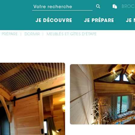
BROC
JE DÉCOUVRE
JE PRÉPARE
JE 
E PRÉPARE
DORMIR
MEUBLÉS ET GÎTES D'ÉTAPE