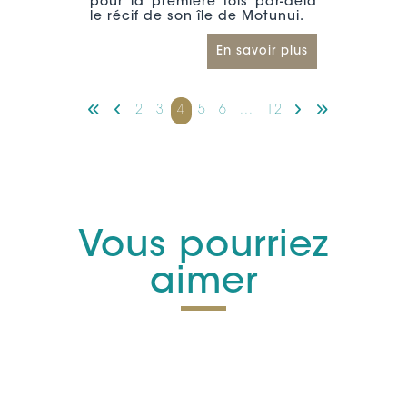
pour la première fois par-delà
le récif de son île de Motunui.
En savoir plus
2
3
4
5
6
...
12
Vous pourriez
aimer