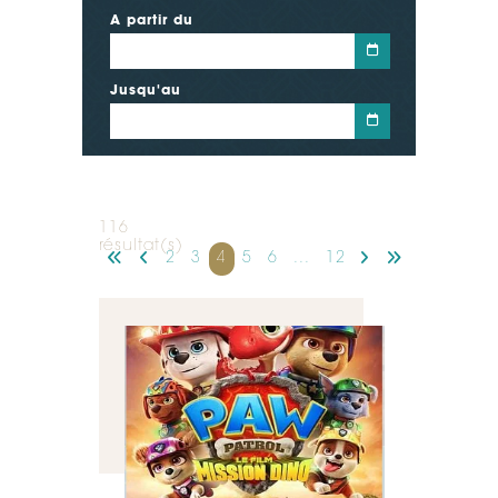
A partir du
Jusqu'au
116
résultat(s)
2
3
4
5
6
...
12