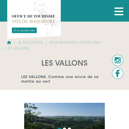
JE DÉCOUVRE
NOS PAYSAGES, NOTRE ADN
LES VALLONS
LES VALLONS
LES VALLONS, Comme une envie de se
mettre au vert
Précédent
Suivant