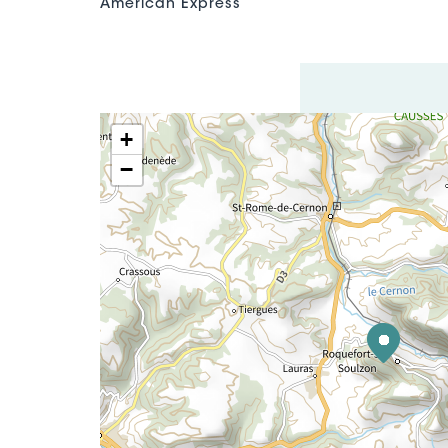
American Express
+
−