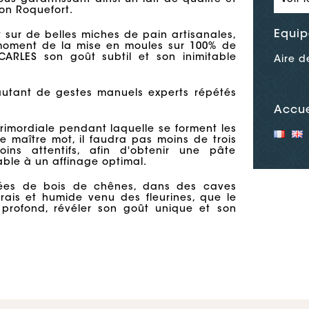
s garantissant ainsi un lait de qualité et
son Roquefort.
Equip
t sur de belles miches de pain artisanales,
moment de la mise en moules sur 100% de
CARLES son goût subtil et son inimitable
Aire d
utant de gestes manuels experts répétés
Accue
rimordiale pendant laquelle se forment les
le maître mot, il faudra pas moins de trois
oins attentifs, afin d'obtenir une pâte
able à un affinage optimal.
vées de bois de chênes, dans des caves
frais et humide venu des fleurines, que le
profond, révéler son goût unique et son