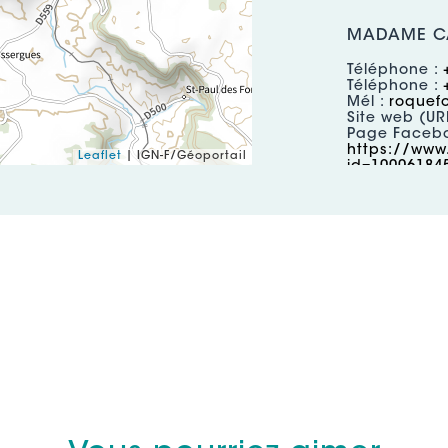
MADAME CA
Téléphone :
Téléphone :
Mél :
roquefo
Site web (UR
Page Facebo
https://www
Leaflet
| IGN-F/Géoportail
id=10006184