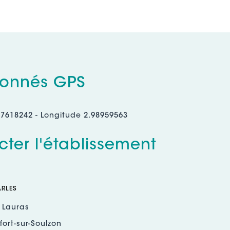
onnés GPS
97618242 - Longitude 2.98959563
ter l'établissement
RLES
 Lauras
ort-sur-Soulzon