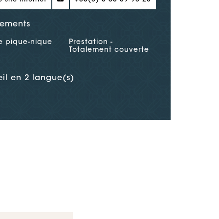
ements
e pique-nique
Prestation -
Totalement couverte
il en 2 langue(s)