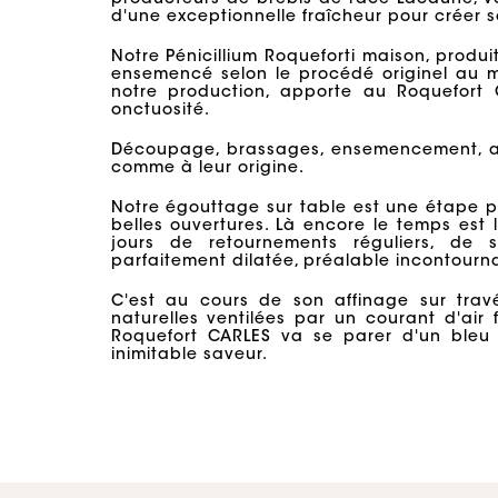
producteurs de brebis de race Lacaune, vou
d'une exceptionnelle fraîcheur pour créer 
Notre Pénicillium Roqueforti maison, produi
ensemencé selon le procédé originel au 
notre production, apporte au Roquefort 
onctuosité.
Découpage, brassages, ensemencement, a
comme à leur origine.
Notre égouttage sur table est une étape p
belles ouvertures. Là encore le temps est 
jours de retournements réguliers, de s
parfaitement dilatée, préalable incontourn
C'est au cours de son affinage sur tra
naturelles ventilées par un courant d'air 
Roquefort CARLES va se parer d'un bleu 
inimitable saveur.