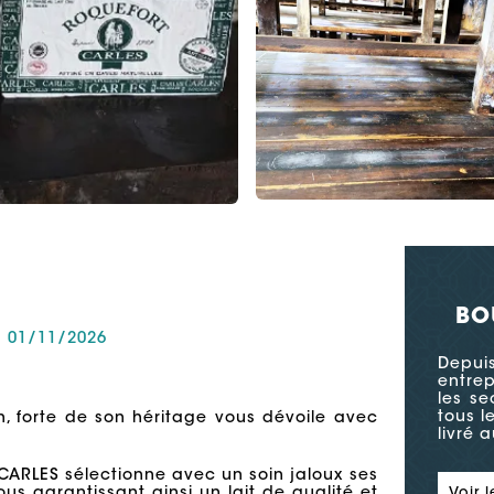
BO
u 01/11/2026
Depui
entrep
les se
tous l
an, forte de son héritage vous dévoile avec
livré 
n CARLES sélectionne avec un soin jaloux ses
Voir l