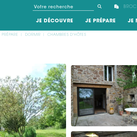
BROC
JE DÉCOUVRE
JE PRÉPARE
JE 
E PRÉPARE
DORMIR
CHAMBRES D'HÔTES