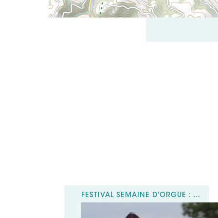
FESTIVAL SEMAINE D'ORGUE : CONCERT CAMINS D'OCCITANIA MURIEL BATBIE CASTELL