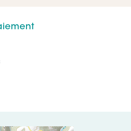
paiement
€