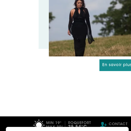
En savoir plu
MIN 19°
ROQUEFORT
CONTACT
25.54°C
MAX 30°