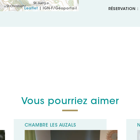
Leaflet
| IGN-F/Géoportail
RÉSERVATION 
Le Hameau 
12550 Coupi
Téléphone :
Mél :
pheully@
Vous pourriez aimer
CHAMBRE LES AUZALS
N