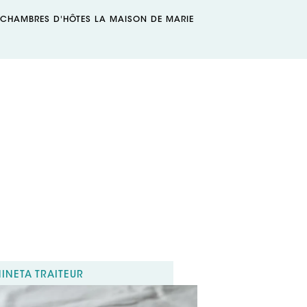
: CHAMBRES D'HÔTES LA MAISON DE MARIE
de Clamensac
ac
+33(0) 6 15 37 63 06
sfr.fr
IÑETA TRAITEUR