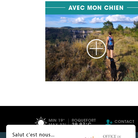
AVEC MON CHIEN
MIN 19°
ROQUEFORT
CONTACT
29.97°C
MAX 32°
Salut c'est nous...