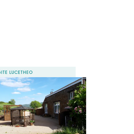
+33(0) 7 45 26 03 94
esdemarie@gmail.com
ok (URL) :
.facebook.com/profile.php?
7030665
GÎTE LUCETHÉO