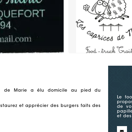
es de Marie a élu domicile au pied du
Le fo
propos
estaurez et apprécier des burgers faits des
de vo
papill
et des