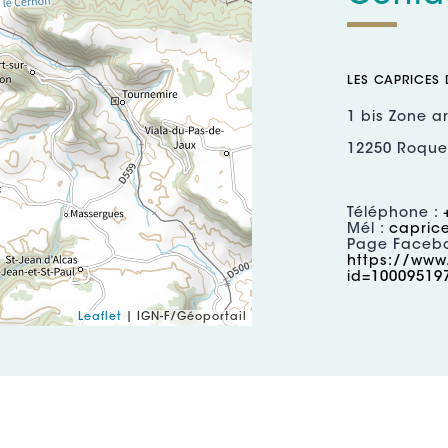
LES CAPRICES 
1 bis Zone a
12250 Roquef
Téléphone :
Mél :
capric
Page Facebo
https://www
id=10009519
Leaflet
| IGN-F/Géoportail
RÉSERVATION :
1 bis Zone a
12250 Roquef