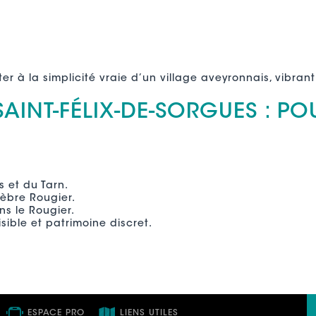
ter à la simplicité vraie d’un village aveyronnais, vibra
AINT-FÉLIX-DE-SORGUES : PO
 et du Tarn.
lèbre Rougier.
ns le Rougier.
sible et patrimoine discret.
ESPACE PRO
LIENS UTILES