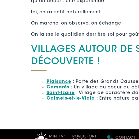
qu’un décor : une expérience.
Ici, on ralentit naturellement.
On marche, on observe, on échange.
On laisse le quotidien derrière soi pour goû
VILLAGES AUTOUR DE S
DÉCOUVERTE !
Plaisance
: Porte des Grands Causses
Camarès
: Un village au coeur du cé
Saint-Izaire
: Village de caractère da
Calmels-et-le-Viala
: Entre nature pai
MIN 19°
ROQUEFORT
CONTACT