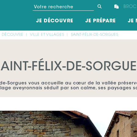
BROC
JE DÉCOUVRE
JE PRÉPARE
JE 
E DÉCOUVRE
VILLE ET VILLAGES
SAINT-FÉLIX-DE-SORGUES
SAINT-FÉLIX-DE-SORGUE
-de-Sorgues vous accueille au cœur de la vallée préserv
illage aveyronnais séduit par son calme, ses paysages s