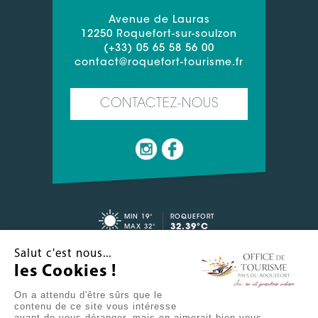
Avenue de Lauras
12250 Roquefort-sur-soulzon
(+33) 05 65 58 56 00
contact@roquefort-tourisme.fr
CONTACTEZ-NOUS
MIN 19°
ROQUEFORT
32.39°C
MAX 32°
Salut c'est nous...
CONTACT
ESPACE PRO
les Cookies !
LIENS UTILES
On a attendu d'être sûrs que le
contenu de ce site vous intéresse
avant de vous déranger, mais on aimerait bien vous